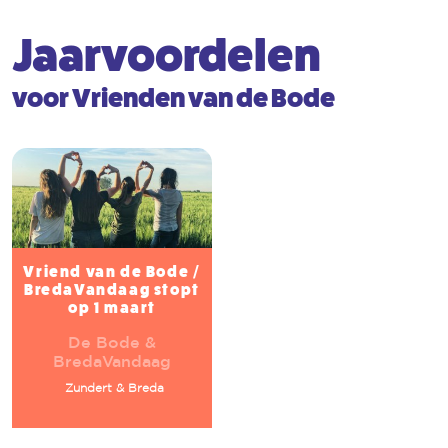
Jaarvoordelen
voor Vrienden van de Bode
Vriend van de Bode /
BredaVandaag stopt
op 1 maart
De Bode &
BredaVandaag
Zundert & Breda