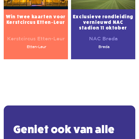
Win twee kaarten voor
Exclusieve rondleiding
Kerstcircus Etten-Leur
vernieuwd NAC
stadion 11 oktober
Kerstcircus Etten-Leur
NAC Breda
Etten-Leur
Breda
Geniet ook van alle